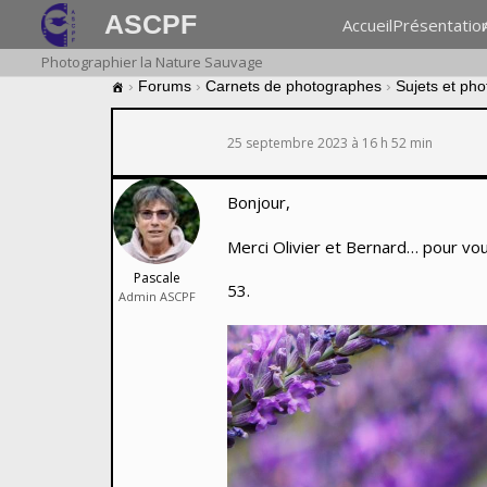
ASCPF
Accueil
Présentatio
Photographier la Nature Sauvage
›
Forums
›
Carnets de photographes
›
Sujets et ph
25 septembre 2023 à 16 h 52 min
Bonjour,
Merci Olivier et Bernard… pour vo
Pascale
53.
Admin ASCPF