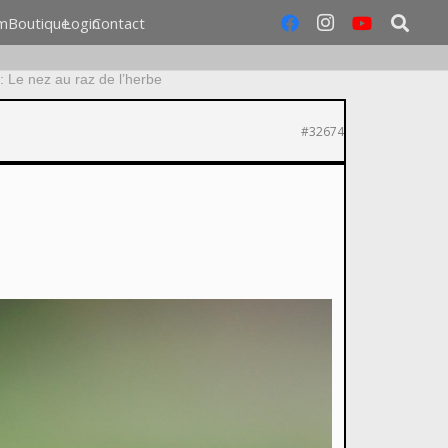
m
Boutique
Login
Contact
 Le nez au raz de l’herbe
#32674