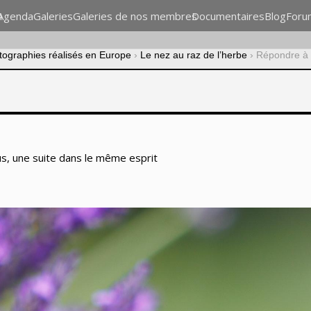
n
Agenda
Galeries
Galeries de nos membres
Documentaires
Blog
Foru
otographies réalisés en Europe
›
Le nez au raz de l’herbe
›
Répondre à :
us, une suite dans le même esprit