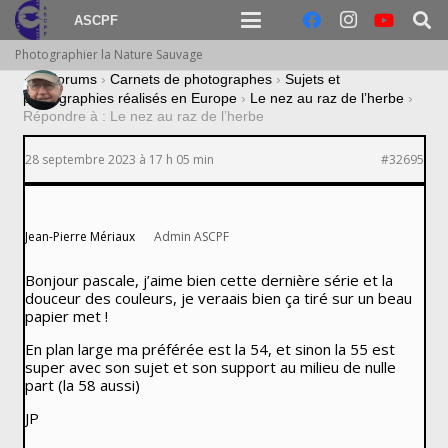
ASCPF
Photographier la Nature Sauvage
›
Forums
›
Carnets de photographes
›
Sujets et
photographies réalisés en Europe
›
Le nez au raz de l’herbe
›
Répondre à : Le nez au raz de l’herbe
28 septembre 2023 à 17 h 05 min
#32695
Jean-Pierre Mériaux
Admin ASCPF
Bonjour pascale, j’aime bien cette dernière série et la
douceur des couleurs, je veraais bien ça tiré sur un beau
papier met !
En plan large ma préférée est la 54, et sinon la 55 est
super avec son sujet et son support au milieu de nulle
part (la 58 aussi)
JP