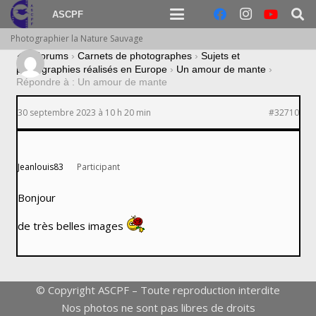
ASCPF
Photographier la Nature Sauvage
›
Forums
›
Carnets de photographes
›
Sujets et
photographies réalisés en Europe
›
Un amour de mante
›
Répondre à : Un amour de mante
30 septembre 2023 à 10 h 20 min
#32710
Jeanlouis83
Participant
Bonjour
de très belles images
© Copyright ASCPF – Toute reproduction interdite
Nos photos ne sont pas libres de droits