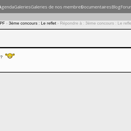
n
Agenda
Galeries
Galeries de nos membres
Documentaires
Blog
Foru
CPF
›
3ème concours : Le reflet
›
Répondre à : 3ème concours : Le refle
??