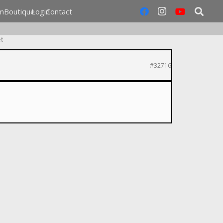
m
Boutique
Login
Contact
t
#32716