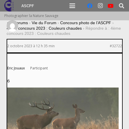
ASCPF
Photographier la Nature Sauvage
›
Forums
›
Vie du Forum
›
Concours photo de l’ASCPF
›
4ème concours 2023 : Couleurs chaudes
›
Répondre à : 4ème
concours 2023 : Couleurs chaudes
2 octobre 2023 à 12 h 35 min
#32722
Eric Jouaux
Participant
6