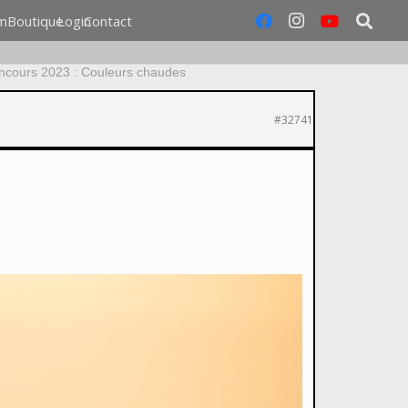
m
Boutique
Login
Contact
ncours 2023 : Couleurs chaudes
#32741