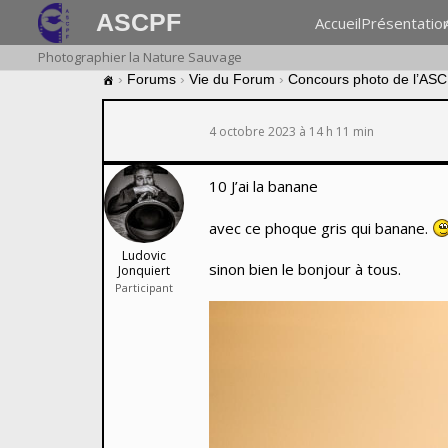
ASCPF
Accueil
Présentatio
Photographier la Nature Sauvage
›
Forums
›
Vie du Forum
›
Concours photo de l’AS
4 octobre 2023 à 14 h 11 min
10 J’ai la banane
avec ce phoque gris qui banane.
Ludovic
sinon bien le bonjour à tous.
Jonquiert
Participant