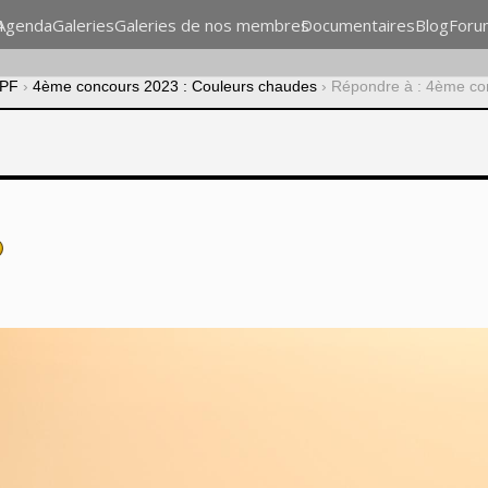
n
Agenda
Galeries
Galeries de nos membres
Documentaires
Blog
Foru
CPF
›
4ème concours 2023 : Couleurs chaudes
›
Répondre à : 4ème co