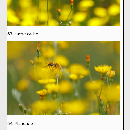
63. cache cache…
64. Planquée