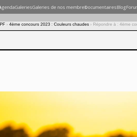
n
Agenda
Galeries
Galeries de nos membres
Documentaires
Blog
Foru
CPF
›
4ème concours 2023 : Couleurs chaudes
›
Répondre à : 4ème co