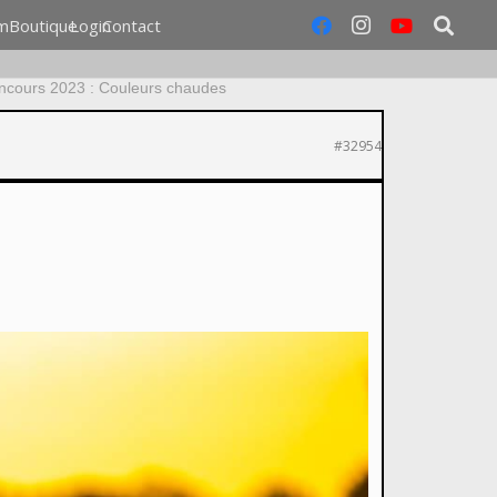
m
Boutique
Login
Contact
ncours 2023 : Couleurs chaudes
#32954