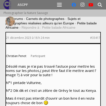
ASCPF
Photographier la Nature Sauvage
›
Forums
›
Carnets de photographes
›
Sujets et
photographies réalisées ailleurs qu’en Europe
›
Petite balade
Africaine
›
Répondre à : Petite balade Africaine
21 décembre 2023 à 18 h 24 min
#33417
Christian Penot
Participant
Désolé mais je n’ai pas trouvé l’astuce pour mettre les
noms sur les photos,( peut être faut il le mettre avant l’
image ?) à voir pour la suite !
N°1 pintade Vulturine,
N°2 Dik dik et c’est un zèbre de Grévy le tout au Kenya.
Mais il n’est pas interdit d’ouvrir un bon livre il en reste
toujours chose de bon