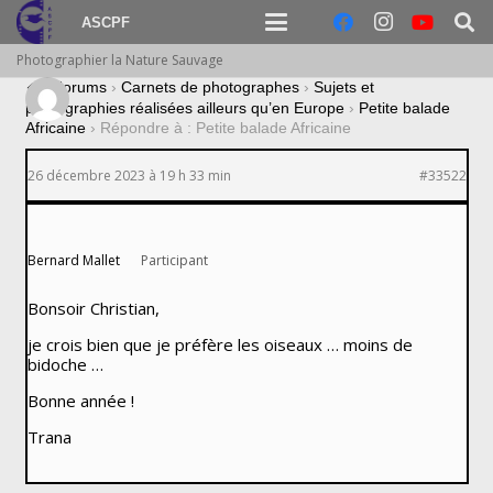
ASCPF
Photographier la Nature Sauvage
›
Forums
›
Carnets de photographes
›
Sujets et
photographies réalisées ailleurs qu’en Europe
›
Petite balade
Africaine
›
Répondre à : Petite balade Africaine
26 décembre 2023 à 19 h 33 min
#33522
Bernard Mallet
Participant
Bonsoir Christian,
je crois bien que je préfère les oiseaux … moins de
bidoche …
Bonne année !
Trana