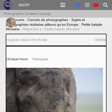
ASCPF
Photographier la Nature Sauvage
›
Forums
›
Carnets de photographes
›
Sujets et
photographies réalisées ailleurs qu’en Europe
›
Petite balade
Africaine
›
Répondre à : Petite balade Africaine
13 janvier 2024 à 15 h 05 min
#33656
Christian Penot
Participant