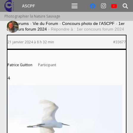
ASCPF
Photographier la Nature Sauvage
›
Forums
›
Vie du Forum
›
Concours photo de l’ASCPF
›
1er
concours forum 2024
›
Répondre à : 1er concours forum 2024
21 janvier 2024 à 8 h 32 min
#33677
Patrice Guitton
Participant
4