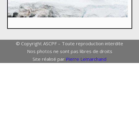
© Copyright ASCPF – Toute reproduction interdite
Nos photos ne sont pas libres de droits
Site réalisé par
Pierre Lemarchand