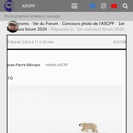
ASCPF
Photographier la Nature Sauvage
›
Forums
›
Vie du Forum
›
Concours photo de l’ASCPF
›
1er
concours forum 2024
›
Répondre à : 1er concours forum 2024
8 février 2024 à 11 h 02 min
#33769
Jean-Pierre Mériaux
Admin ASCPF
10