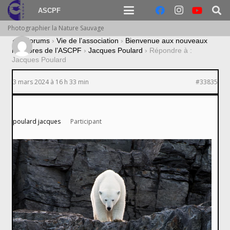
ASCPF
Photographier la Nature Sauvage
›
Forums
›
Vie de l’association
›
Bienvenue aux nouveaux
membres de l’ASCPF
›
Jacques Poulard
›
Répondre à :
Jacques Poulard
3 mars 2024 à 16 h 33 min
#33835
poulard jacques
Participant