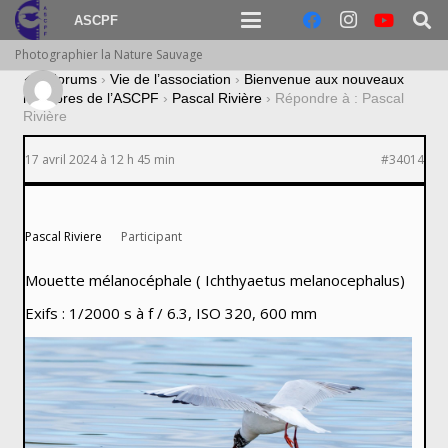
ASCPF
Photographier la Nature Sauvage
›
Forums
›
Vie de l’association
›
Bienvenue aux nouveaux
membres de l’ASCPF
›
Pascal Rivière
›
Répondre à : Pascal
Rivière
17 avril 2024 à 12 h 45 min
#34014
Pascal Riviere
Participant
Mouette mélanocéphale ( Ichthyaetus melanocephalus)
Exifs : 1/2000 s à f / 6.3, ISO 320, 600 mm