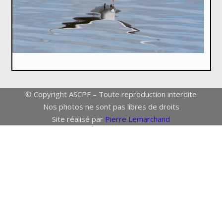
© Copyright ASCPF – Toute reproduction interdite
Nos photos ne sont pas libres de droits
Site réalisé par
Pierre Lemarchand