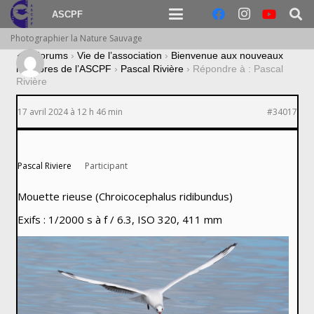
ASCPF
Photographier la Nature Sauvage
›
Forums
›
Vie de l’association
›
Bienvenue aux nouveaux
membres de l’ASCPF
›
Pascal Rivière
›
Répondre à : Pascal
Rivière
17 avril 2024 à 12 h 46 min
#34017
Pascal Riviere
Participant
Mouette rieuse (Chroicocephalus ridibundus)
Exifs : 1/2000 s à f / 6.3, ISO 320, 411 mm