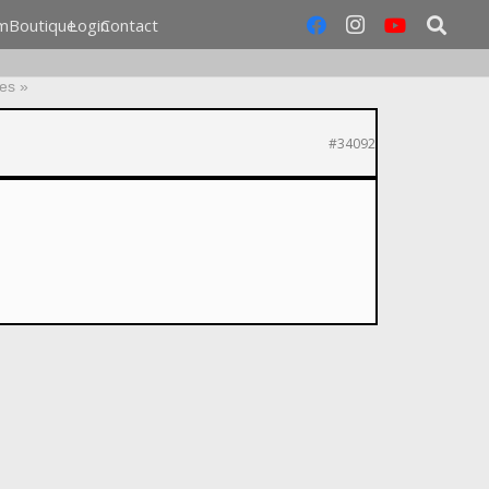
m
Boutique
Login
Contact
ies »
#34092