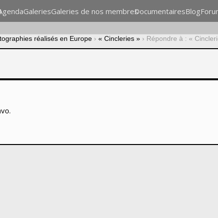
n
Agenda
Galeries
Galeries de nos membres
Documentaires
Blog
Foru
otographies réalisés en Europe
›
« Cincleries »
›
Répondre à : « Cincler
avo.