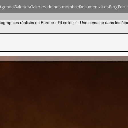
n
Agenda
Galeries
Galeries de nos membres
Documentaires
Blog
Foru
otographies réalisés en Europe
›
Fil collectif : Une semaine dans les é