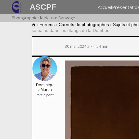
ASCPF
Accueil
Présentatio
Photographier la Nature Sauvage
›
Forums
›
Carnets de photographes
›
Sujets et ph
semaine dans les étangs de la Dombes
30 mai 2024 à 7 h 54 min
Dominiqu
e Martin
Participant