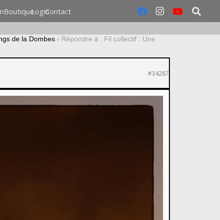
m
Boutique
Login
Contact
tangs de la Dombes
›
Répondre à : Fil collectif : Une
#34287