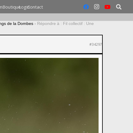
m
Boutique
Login
Contact
tangs de la Dombes
›
Répondre à : Fil collectif : Une
#34297