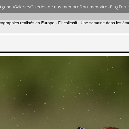
n
Agenda
Galeries
Galeries de nos membres
Documentaires
Blog
Foru
otographies réalisés en Europe
›
Fil collectif : Une semaine dans les é