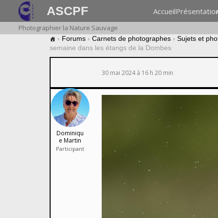
ASCPF
Accueil
Présentatio
Photographier la Nature Sauvage
›
Forums
›
Carnets de photographes
›
Sujets et ph
semaine dans les étangs de la Dombes
30 mai 2024 à 16 h 20 min
Dominiqu
e Martin
Participant