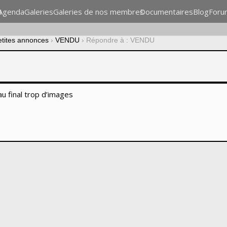
n
Agenda
Galeries
Galeries de nos membres
Documentaires
Blog
Foru
etites annonces
›
VENDU
›
Répondre à : VENDU
au final trop d’images