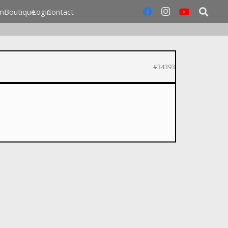
m
Boutique
Login
Contact
#34393