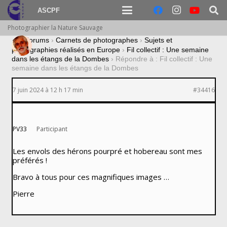
ASCPF
Photographier la Nature Sauvage
›
Forums
›
Carnets de photographes
›
Sujets et
photographies réalisés en Europe
›
Fil collectif : Une semaine
dans les étangs de la Dombes
›
Répondre à : Fil collectif : Une
semaine dans les étangs de la Dombes
7 juin 2024 à 12 h 17 min
#34416
PV33
Participant
Les envols des hérons pourpré et hobereau sont mes
préférés !
Bravo à tous pour ces magnifiques images …
Pierre