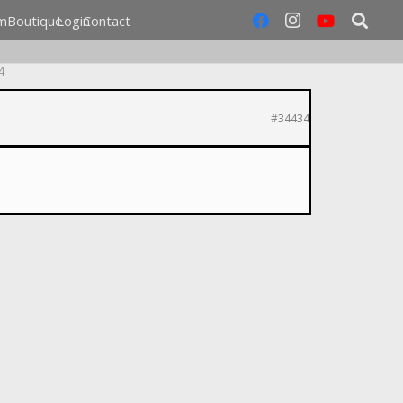
m
Boutique
Login
Contact
4
#34434