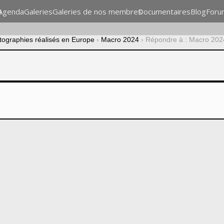
n
Agenda
Galeries
Galeries de nos membres
Documentaires
Blog
Foru
otographies réalisés en Europe
›
Macro 2024
›
Répondre à : Macro 202