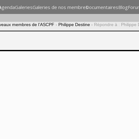
n
Agenda
Galeries
Galeries de nos membres
Documentaires
Blog
Foru
veaux membres de l’ASCPF
›
Philippe Destine
›
Répondre à : Philippe 