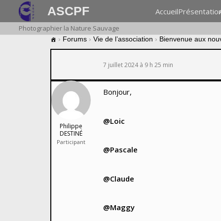
ASCPF
Accueil
Présentatio
Photographier la Nature Sauvage
›
Forums
›
Vie de l’association
›
Bienvenue aux nou
7 juillet 2024 à 9 h 25 min
Bonjour,
@Loic
Philippe
DESTINÉ
Participant
@Pascale
@Claude
@Maggy