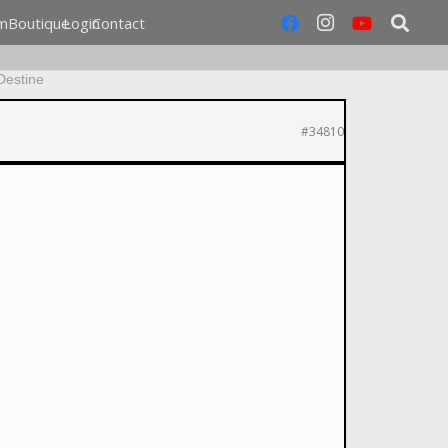
m
Boutique
Login
Contact
Destine
#34810