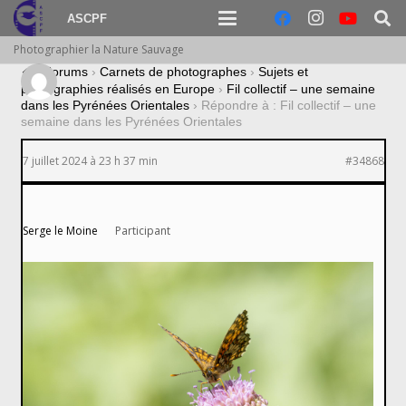
ASCPF
Photographier la Nature Sauvage
›
Forums
›
Carnets de photographes
›
Sujets et
photographies réalisés en Europe
›
Fil collectif – une semaine
dans les Pyrénées Orientales
›
Répondre à : Fil collectif – une
semaine dans les Pyrénées Orientales
7 juillet 2024 à 23 h 37 min
#34868
Serge le Moine
Participant