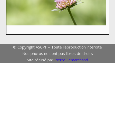
© Copyright ASCPF – Toute reproduction interdite
Nos photos ne sont pas libres de droits
Site réalisé par
Pierre Lemarchand