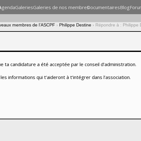
n
Agenda
Galeries
Galeries de nos membres
Documentaires
Blog
Foru
veaux membres de l’ASCPF
›
Philippe Destine
›
Répondre à : Philippe 
que ta candidature a été acceptée par le conseil d’administration.
es informations qui t’aideront à t’intégrer dans l’association.