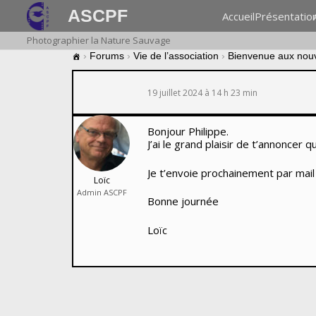
ASCPF
Accueil
Présentatio
Photographier la Nature Sauvage
›
Forums
›
Vie de l’association
›
Bienvenue aux nou
19 juillet 2024 à 14 h 23 min
Bonjour Philippe.
J’ai le grand plaisir de t’annoncer 
Je t’envoie prochainement par mail l
Loïc
Admin ASCPF
Bonne journée
Loïc