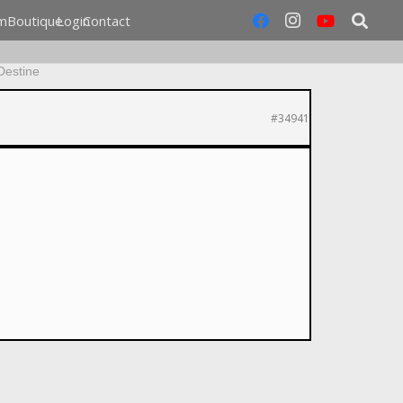
m
Boutique
Login
Contact
Destine
#34941