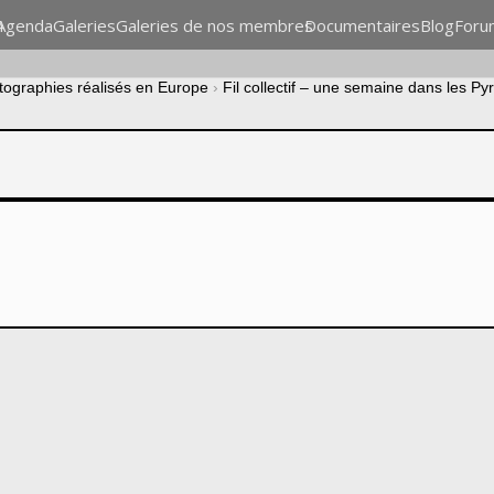
n
Agenda
Galeries
Galeries de nos membres
Documentaires
Blog
Foru
otographies réalisés en Europe
›
Fil collectif – une semaine dans les P