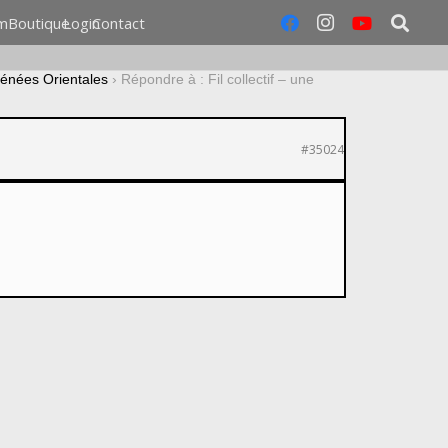
m
Boutique
Login
Contact
yrénées Orientales
›
Répondre à : Fil collectif – une
#35024