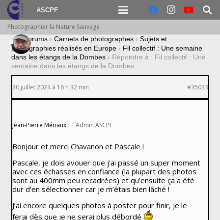
ASCPF
Photographier la Nature Sauvage
›
Forums
›
Carnets de photographes
›
Sujets et
photographies réalisés en Europe
›
Fil collectif : Une semaine
dans les étangs de la Dombes
›
Répondre à : Fil collectif : Une
semaine dans les étangs de la Dombes
30 juillet 2024 à 16 h 32 min
#35033
Jean-Pierre Mériaux
Admin ASCPF
Bonjour et merci Chavanon et Pascale !
Pascale, je dois avouer que j’ai passé un super moment
avec ces échasses en confiance (la plupart des photos
sont au 400mm peu recadrées) et qu’ensuite ça a été
dur d’en sélectionner car je m’étais bien lâché !
J’ai encore quelques photos à poster pour finir, je le
ferai dès que je ne serai plus débordé