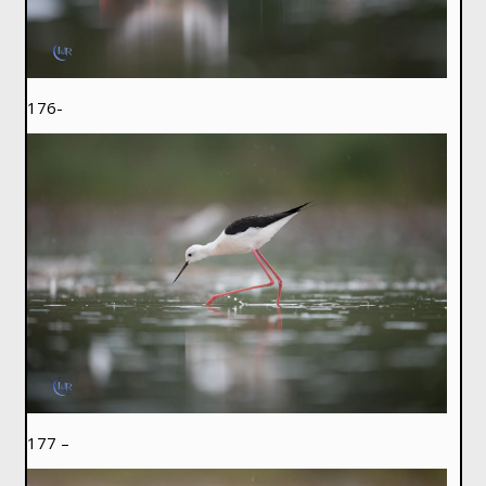
176-
177 –