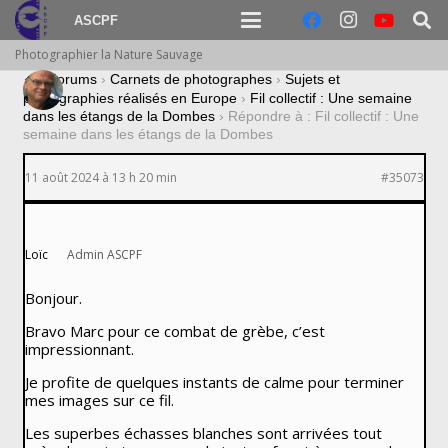
ASCPF
Photographier la Nature Sauvage
›
Forums
›
Carnets de photographes
›
Sujets et
photographies réalisés en Europe
›
Fil collectif : Une semaine
dans les étangs de la Dombes
›
Répondre à : Fil collectif : Une
semaine dans les étangs de la Dombes
11 août 2024 à 13 h 20 min
#35073
Loïc
Admin ASCPF
Bonjour.
Bravo Marc pour ce combat de grèbe, c’est
impressionnant.
Je profite de quelques instants de calme pour terminer
mes images sur ce fil.
Les superbes échasses blanches sont arrivées tout