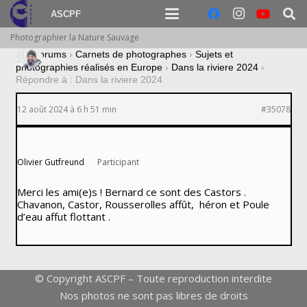
ASCPF
Photographier la Nature Sauvage
›
Forums
›
Carnets de photographes
›
Sujets et
photographies réalisés en Europe
›
Dans la riviere 2024
›
Répondre à : Dans la riviere 2024
12 août 2024 à 6 h 51 min
#35078
Olivier Gutfreund
Participant
Merci les ami(e)s ! Bernard ce sont des Castors .
Chavanon, Castor, Rousserolles affût, héron et Poule
d’eau affut flottant .
© Copyright ASCPF – Toute reproduction interdite
Nos photos ne sont pas libres de droits