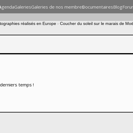
n
Agenda
Galeries
Galeries de nos membres
Documentaires
Blog
Foru
otographies réalisés en Europe
›
Coucher du soleil sur le marais de Mo
s derniers temps !