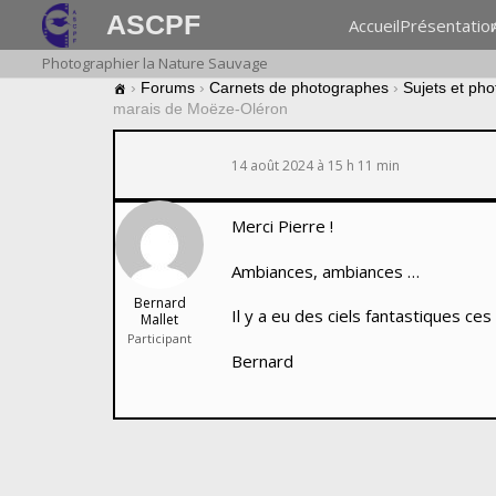
ASCPF
Accueil
Présentatio
Photographier la Nature Sauvage
›
Forums
›
Carnets de photographes
›
Sujets et ph
marais de Moëze-Oléron
14 août 2024 à 15 h 11 min
Merci Pierre !
Ambiances, ambiances …
Bernard
Il y a eu des ciels fantastiques ce
Mallet
Participant
Bernard