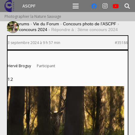
ASCPF
Photographier la Nature Sauvage
›
Forums
›
Vie du Forum
›
Concours photo de l’ASCPF
›
3ème concours 2024
›
Répondre à : 3ème concours 2024
3 septembre 2024 à 9 h 57 min
#35186
Hervé Broguy
Participant
12