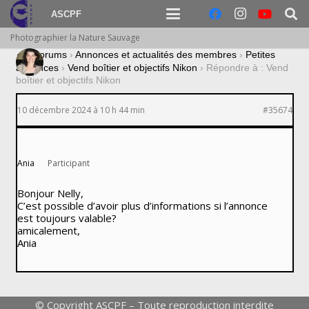
ASCPF
Photographier la Nature Sauvage
›
Forums
›
Annonces et actualités des membres
›
Petites
annonces
›
Vend boîtier et objectifs Nikon
›
Répondre à : Vend
boîtier et objectifs Nikon
10 décembre 2024 à 10 h 44 min
#35674
Ania
Participant
Bonjour Nelly,
C’est possible d’avoir plus d’informations si l’annonce
est toujours valable?
amicalement,
Ania
© Copyright ASCPF – Toute reproduction interdite