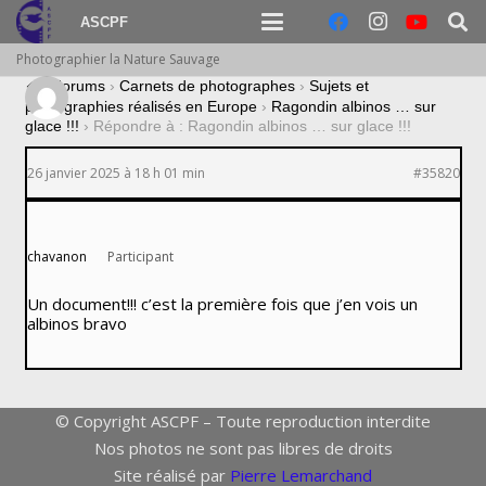
ASCPF
Photographier la Nature Sauvage
›
Forums
›
Carnets de photographes
›
Sujets et
photographies réalisés en Europe
›
Ragondin albinos … sur
glace !!!
›
Répondre à : Ragondin albinos … sur glace !!!
26 janvier 2025 à 18 h 01 min
#35820
chavanon
Participant
Un document!!! c’est la première fois que j’en vois un
albinos bravo
© Copyright ASCPF – Toute reproduction interdite
Nos photos ne sont pas libres de droits
Site réalisé par
Pierre Lemarchand