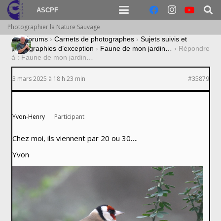
ASCPF
Photographier la Nature Sauvage
›
Forums
›
Carnets de photographes
›
Sujets suivis et
photographies d’exception
›
Faune de mon jardin…
›
Répondre
à : Faune de mon jardin…
3 mars 2025 à 18 h 23 min
#35879
Yvon-Henry
Participant
Chez moi, ils viennent par 20 ou 30….
Yvon