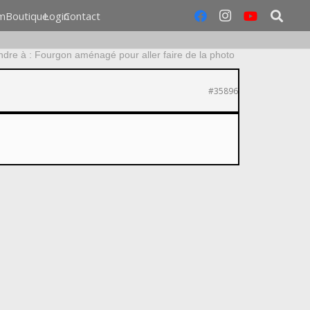
m
Boutique
Login
Contact
dre à : Fourgon aménagé pour aller faire de la photo
#35896