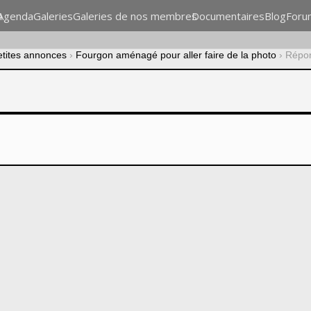
n
Agenda
Galeries
Galeries de nos membres
Documentaires
Blog
Foru
etites annonces
›
Fourgon aménagé pour aller faire de la photo
›
Répon