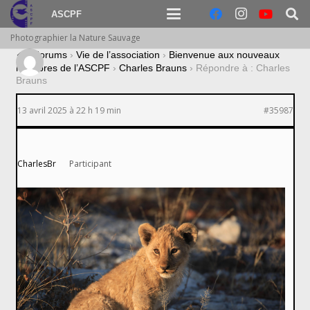
ASCPF
Photographier la Nature Sauvage
›
Forums
›
Vie de l’association
›
Bienvenue aux nouveaux
membres de l’ASCPF
›
Charles Brauns
›
Répondre à : Charles
Brauns
13 avril 2025 à 22 h 19 min
#35987
CharlesBr
Participant