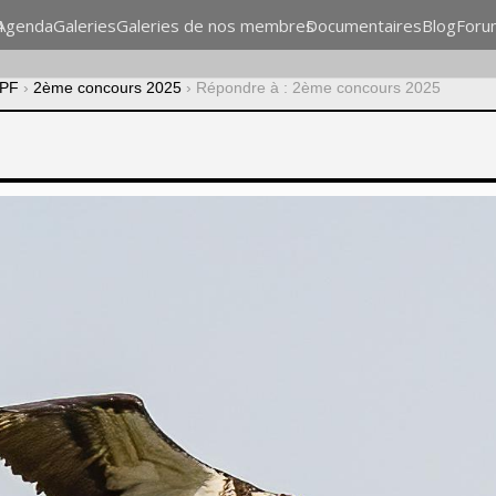
n
Agenda
Galeries
Galeries de nos membres
Documentaires
Blog
Foru
CPF
›
2ème concours 2025
›
Répondre à : 2ème concours 2025