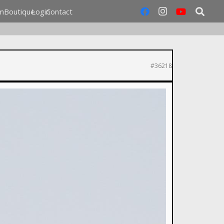
m
Boutique
Login
Contact
#36218