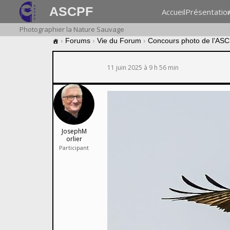
ASCPF
Accueil
Présentatio
Photographier la Nature Sauvage
›
Forums
›
Vie du Forum
›
Concours photo de l’AS
11 juin 2025 à 9 h 56 min
JosephM
orlier
Participant