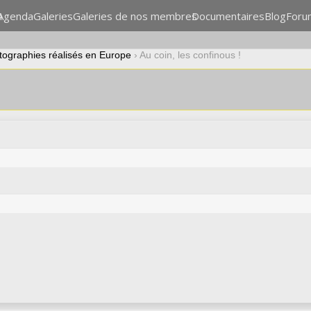
n
Agenda
Galeries
Galeries de nos membres
Documentaires
Blog
Foru
otographies réalisés en Europe
›
Au coin, les confinous !