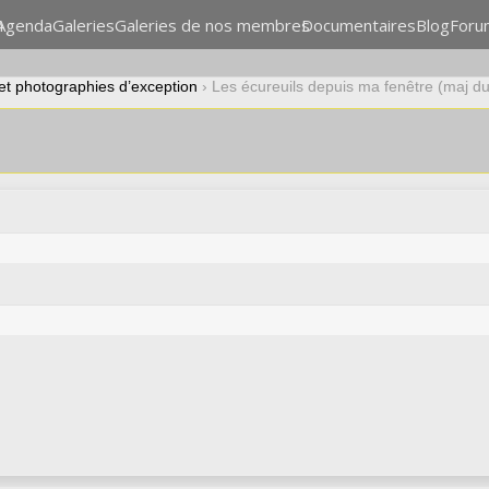
n
Agenda
Galeries
Galeries de nos membres
Documentaires
Blog
Foru
 et photographies d’exception
›
Les écureuils depuis ma fenêtre (maj d