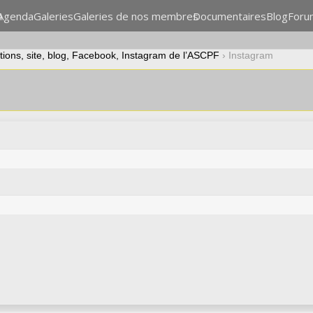
n
Agenda
Galeries
Galeries de nos membres
Documentaires
Blog
Foru
ations, site, blog, Facebook, Instagram de l’ASCPF
›
Instagram