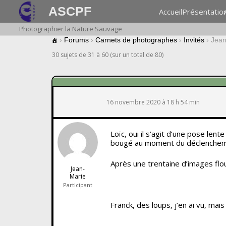
ASCPF
Accueil
Présentatio
Photographier la Nature Sauvage
›
Forums
›
Carnets de photographes
›
Invités
›
Jean
30 sujets de 31 à 60 (sur un total de 80)
16 novembre 2020 à 18 h 54 min
Loïc, oui il s’agit d’une pose le
bougé au moment du déclenchem
Après une trentaine d’images floue
Jean-
Marie
Participant
Franck, des loups, j’en ai vu, mai