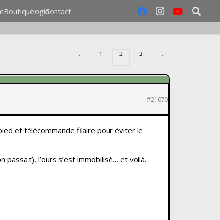
m
Boutique
Login
Contact
←
1
2
3
→
#21070
pied et télécommande filaire pour éviter le
n passait), l’ours s’est immobilisé… et voilà.