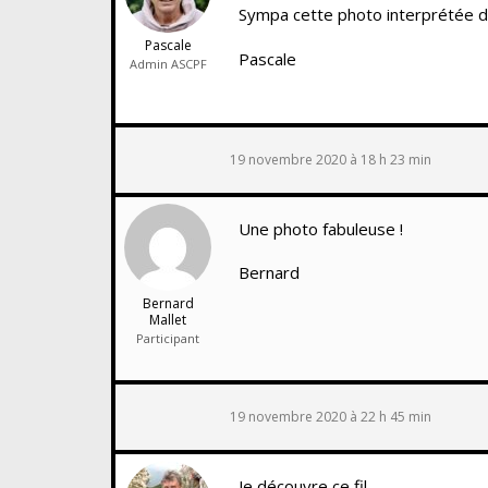
Sympa cette photo interprétée dif
Pascale
Pascale
Admin ASCPF
19 novembre 2020 à 18 h 23 min
Une photo fabuleuse !
Bernard
Bernard
Mallet
Participant
19 novembre 2020 à 22 h 45 min
Je découvre ce fil