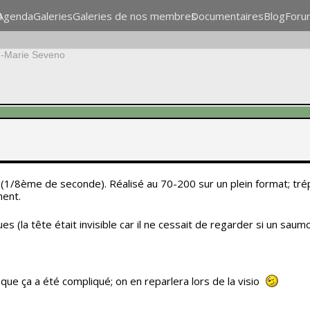
n
Agenda
Galeries
Galeries de nos membres
Documentaires
Blog
Foru
-Marie Seveno
nte (1/8ème de seconde). Réalisé au 70-200 sur un plein format; tré
ent.
s (la tête était invisible car il ne cessait de regarder si un saumo
s que ça a été compliqué; on en reparlera lors de la visio