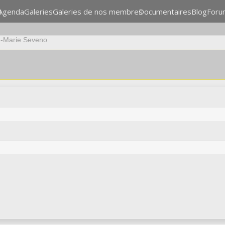
n
Agenda
Galeries
Galeries de nos membres
Documentaires
Blog
Foru
-Marie Seveno