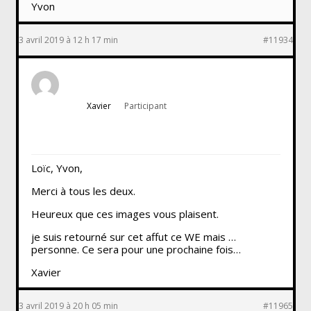
Yvon
3 avril 2019 à 12 h 17 min
#11934
Xavier
Participant
Loïc, Yvon,
Merci à tous les deux.
Heureux que ces images vous plaisent.
je suis retourné sur cet affut ce WE mais …
personne. Ce sera pour une prochaine fois…
Xavier
3 avril 2019 à 20 h 05 min
#11965