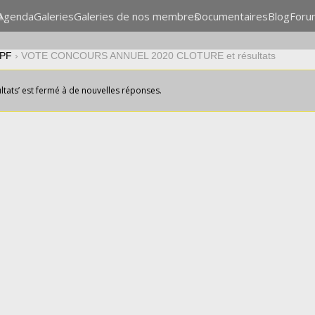
n
Agenda
Galeries
Galeries de nos membres
Documentaires
Blog
Foru
CPF
›
VOTE CONCOURS ANNUEL 2020 CLOTURE et résultats
ats’ est fermé à de nouvelles réponses.