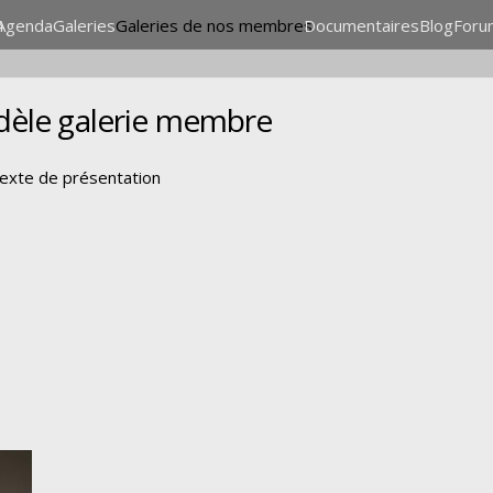
n
Agenda
Galeries
Galeries de nos membres
Documentaires
Blog
Foru
èle galerie membre
texte de présentation