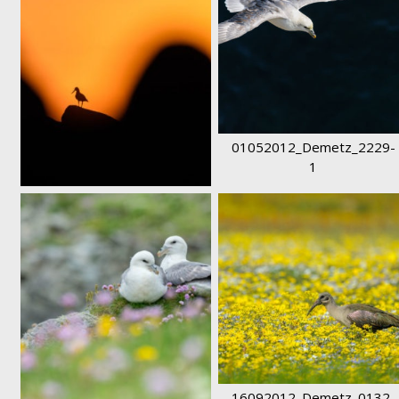
01052012_Demetz_2229-
1
7DA6359-1
16092012_Demetz_0132-