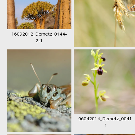
16092012_Demetz_0144-
2-1
DAM_2585-1
06042014_Demetz_0041-
1