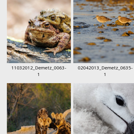
DAM_2603-1
11032012_Demetz_0063-
02042013_Demetz_0635-
1
1