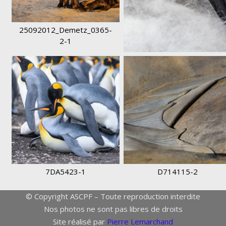
25092012_Demetz_0365-
2-1
D710815-1
7DA5423-1
D714115-2
© Copyright ASCPF – Toute reproduction interdite
Nos photos ne sont pas libres de droits
Site réalisé par
Pierre Lemarchand