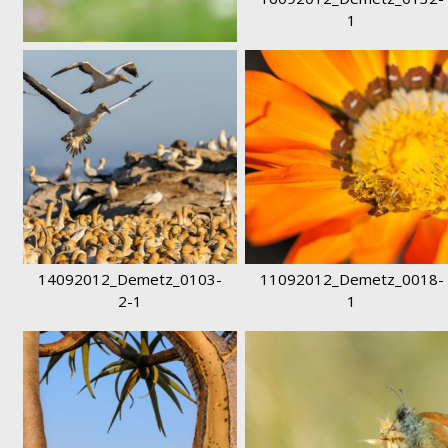
1
DDD_2579-1
14092012_Demetz_0103-
11092012_Demetz_0018-
2-1
1