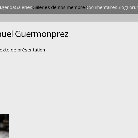
n
Agenda
Galeries
Galeries de nos membres
Documentaires
Blog
Foru
uel Guermonprez
texte de présentation