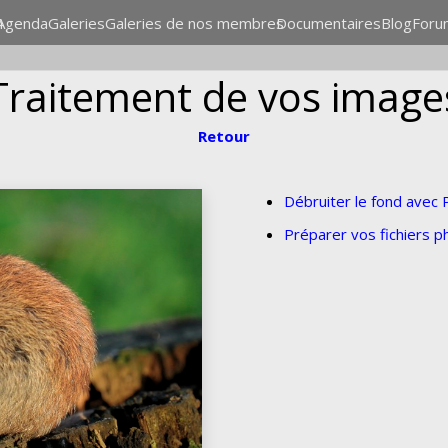
n
Agenda
Galeries
Galeries de nos membres
Documentaires
Blog
Foru
Traitement de vos image
Retour
Débruiter le fond avec
Préparer vos fichiers p