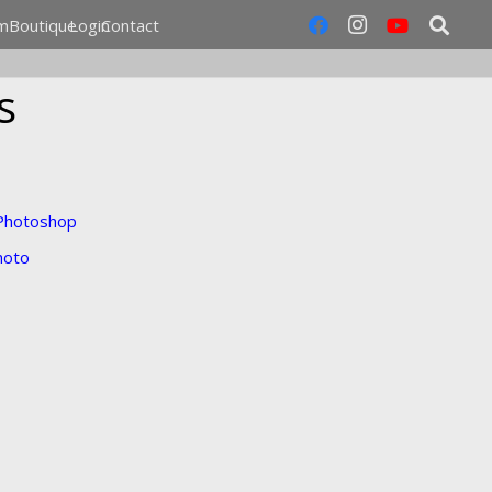
m
Boutique
Login
Contact
s
 Photoshop
hoto