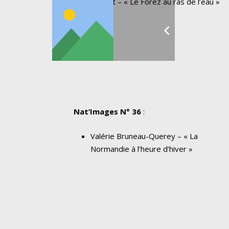
Poncet – « Le Forez au ras de l’eau »
Nat’Images N° 36
:
Valérie Bruneau-Querey – « La
Normandie à l’heure d’hiver »