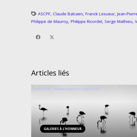
ASCPF
,
Claude Balcaen
,
Franck Lesueur
,
Jean-Pierr
Philippe de Mauroy
,
Philippe Ricordel
,
Serge Mathieu
,
V
Articles liés
GALERIES À L’HONNEUR