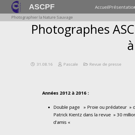
ASCPF
Accueil
Présentatio
Photographier la Nature Sauvage
Photographes ASCP
à
31.08.16
Pascale
Revue de presse
Années 2012 à 2016 :
Double page » Proie ou prédateur » 
Patrick Kientz dans la revue » 30 millio
d’amis «