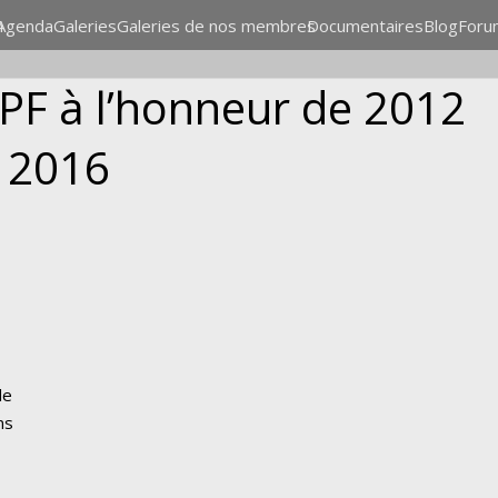
n
Agenda
Galeries
Galeries de nos membres
Documentaires
Blog
Foru
F à l’honneur de 2012
 2016
de
ns