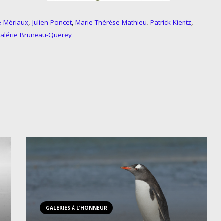
e Mériaux
,
Julien Poncet
,
Marie-Thérèse Mathieu
,
Patrick Kientz
,
alérie Bruneau-Querey
GALERIES À L’HONNEUR