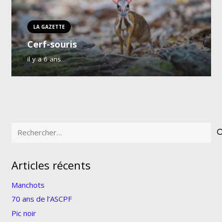
LA GAZETTE
Cerf-souris
il y a 6 ans
Rechercher :
Articles récents
Manchots
70 ans de l’ASCPF
Pic noir